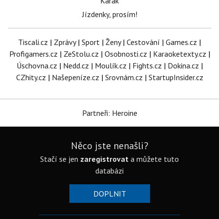
Karak
Jízdenky, prosím!
Tiscali.cz
|
Zprávy
|
Sport
|
Ženy
|
Cestování
|
Games.cz
|
Profigamers.cz
|
ZeStolu.cz
|
Osobnosti.cz
|
Karaoketexty.cz
|
Úschovna.cz
|
Nedd.cz
|
Moulík.cz
|
Fights.cz
|
Dokina.cz
|
CZhity.cz
|
Našepeníze.cz
|
Srovnám.cz
|
StartupInsider.cz
Partneři: Heroine
Něco jste nenašli?
Stačí se jen
zaregistrovat
a můžete tuto
databázi
DOPLNIT