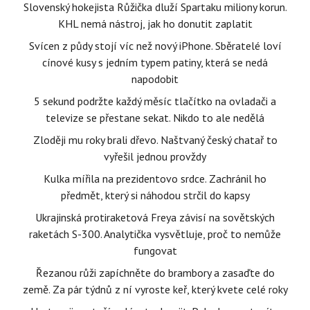
Slovenský hokejista Růžička dluží Spartaku miliony korun.
KHL nemá nástroj, jak ho donutit zaplatit
Svícen z půdy stojí víc než nový iPhone. Sběratelé loví
cínové kusy s jedním typem patiny, která se nedá
napodobit
5 sekund podržte každý měsíc tlačítko na ovladači a
televize se přestane sekat. Nikdo to ale nedělá
Zloději mu roky brali dřevo. Naštvaný český chatař to
vyřešil jednou provždy
Kulka mířila na prezidentovo srdce. Zachránil ho
předmět, který si náhodou strčil do kapsy
Ukrajinská protiraketová Freya závisí na sovětských
raketách S-300. Analytička vysvětluje, proč to nemůže
fungovat
Řezanou růži zapíchněte do brambory a zasaďte do
země. Za pár týdnů z ní vyroste keř, který kvete celé roky