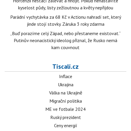
Hortenzii nestačí zalévat a hnojit. Pokud nenastavíte
kyselost půdy, listy zežloutnou a květy nepřijdou
Parádní vychytávka za 68 Kč v Actionu nahradí set, který
jinde stojí stovky. Záruka 3 roky zdarma
„Buď porazíme celý Západ, nebo přestaneme existovat.“
Putinův neonacistický ideolog přiznal, že Rusko nemá
kam couvnout
Tiscali.cz
Inflace
Ukrajina
Válka na Ukrajině
Migrační politika
ME ve fotbale 2024
Ruský prezident
Ceny energií