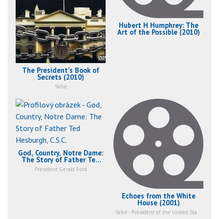
Hubert H Humphrey: The
Art of the Possible (2010)
The President's Book of
Secrets (2010)
Sebe
God, Country, Notre Dame:
The Story of Father Ted
Hesburgh, C.S.C. (2005)
President Gerald Ford
Echoes from the White
House (2001)
Sebe - President of the United States