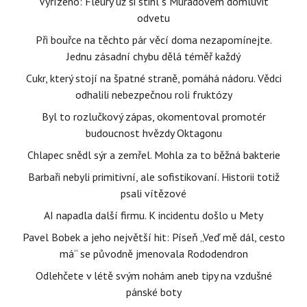
Vyřízeno: Fleury už si stihl s Muradovem domluvit
odvetu
Při bouřce na těchto pár věcí doma nezapomínejte.
Jednu zásadní chybu dělá téměř každý
Cukr, který stojí na špatné straně, pomáhá nádoru. Vědci
odhalili nebezpečnou roli fruktózy
Byl to rozlučkový zápas, okomentoval promotér
budoucnost hvězdy Oktagonu
Chlapec snědl sýr a zemřel. Mohla za to běžná bakterie
Barbaři nebyli primitivní, ale sofistikovaní. Historii totiž
psali vítězové
AI napadla další firmu. K incidentu došlo u Mety
Pavel Bobek a jeho největší hit: Píseň „Veď mě dál, cesto
má“ se původně jmenovala Rododendron
Odlehčete v létě svým nohám aneb tipy na vzdušné
pánské boty