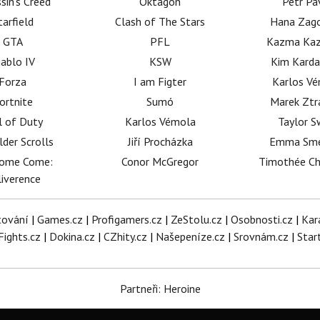
sin's Creed
Oktagon
Petr Pa
tarfield
Clash of The Stars
Hana Zag
GTA
PFL
Kazma Kaz
iablo IV
KSW
Kim Karda
Forza
I am Figter
Karlos V
ortnite
Sumó
Marek Ztr
l of Duty
Karlos Vémola
Taylor S
lder Scrolls
Jiří Procházka
Emma Sm
dome Come:
Conor McGregor
Timothée C
iverence
tování
|
Games.cz
|
Profigamers.cz
|
ZeStolu.cz
|
Osobnosti.cz
|
Kar
Fights.cz
|
Dokina.cz
|
CZhity.cz
|
Našepeníze.cz
|
Srovnám.cz
|
Star
Partneři: Heroine