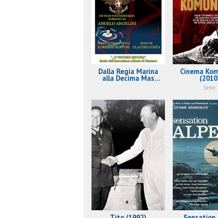
Dalla Regia Marina
Cinema Kom
alla Decima Mas
(2010
(2017)
Sebe
Tito (1992)
Sensation