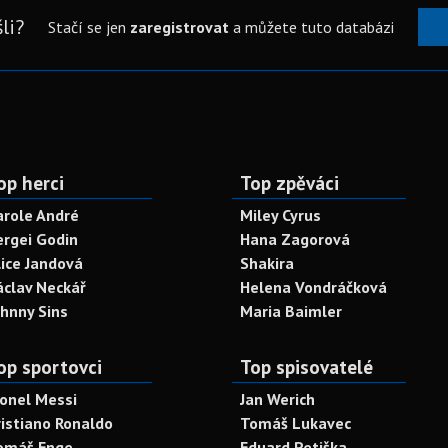
li?
Stačí se jen
zaregistrovat
a můžete tuto databázi
op herci
Top zpěváci
arole André
Miley Cyrus
ergei Godin
Hana Zagorová
lice Jandová
Shakira
áclav Neckář
Helena Vondráčková
ohnny Sins
Maria Baimler
op sportovci
Top spisovatelé
ionel Messi
Jan Werich
ristiano Ronaldo
Tomáš Lukavec
omáš Enge
Eduard Petiška