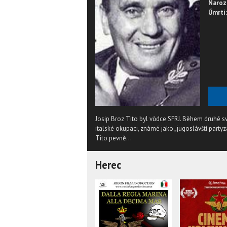
Naroz
Úmrtí:
Josip Broz Tito byl vůdce SFRJ. Během druhé sv
italské okupaci, známé jako „jugoslávští partyz
Tito pevně...
Herec