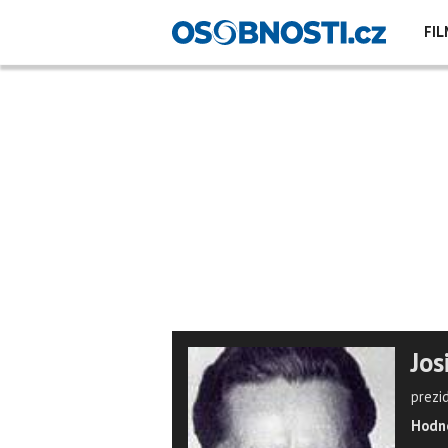
FIL
Jos
prezi
Hodno