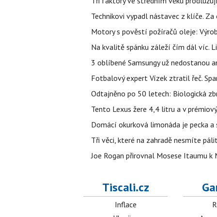
Tři faktory ve středním věku prodlužuj
Technikovi vypadl nástavec z klíče. Za 
Motory s pověstí požíračů oleje: Výrob
Na kvalitě spánku záleží čím dál víc. L
3 oblíbené Samsungy už nedostanou ani 
Fotbalový expert Vízek ztratil řeč. S
Odtajněno po 50 letech: Biologická zbr
Tento Lexus žere 4,4 litru a v prémiov
Domácí okurková limonáda je pecka a sn
Tři věci, které na zahradě nesmíte páli
Joe Rogan přirovnal Mosese Itaumu k 
Tiscali.cz
Ga
Inflace
R