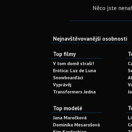
Něco jste nenaš
Nejnavštěvovanější osobnosti
Top filmy
T
V tom domě straší!
C
Erótica: Luz de Luna
S
Snowboarďáci
A
Vyprávěj
V
Transformers Jedna
J
Top modelé
T
Jana Marečková
L
Dominika Mesarošová
C
Kim Kardashian
T