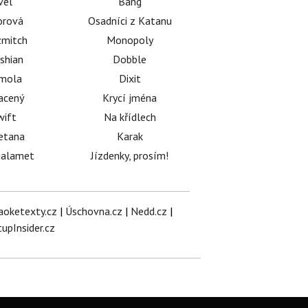
vel
Bang
orová
Osadníci z Katanu
mitch
Monopoly
shian
Dobble
émola
Dixit
acený
Krycí jména
wift
Na křídlech
etana
Karak
halamet
Jízdenky, prosím!
aoketexty.cz
|
Úschovna.cz
|
Nedd.cz
|
tupInsider.cz