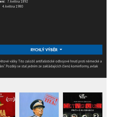
ení:
7. května 1892
4. května 1980
RYCHLÝ VÝBĚR
ětové války Tito založil antifašistické odbojové hnutí proti německé a
áni“. Později se stal jedním ze zakládajících členů kominformy, avšak