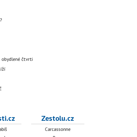
h?
 obydlené čtvrti
íží
č
ti.cz
Zestolu.cz
abiš
Carcassonne