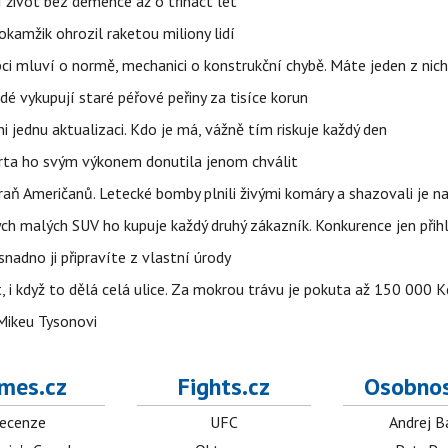
í život bez demence až o třináct let
okamžik ohrozil raketou miliony lidí
ci mluví o normě, mechanici o konstrukční chybě. Máte jeden z nic
idé vykupují staré péřové peřiny za tisíce korun
jednu aktualizaci. Kdo je má, vážně tím riskuje každý den
parta ho svým výkonem donutila jenom chválit
aň Američanů. Letecké bomby plnili živými komáry a shazovali je na
ých malých SUV ho kupuje každý druhý zákazník. Konkurence jen přihl
adno ji připravíte z vlastní úrody
t, i když to dělá celá ulice. Za mokrou trávu je pokuta až 150 000 K
Mikeu Tysonovi
mes.cz
Fights.cz
Osobnos
ecenze
UFC
Andrej B