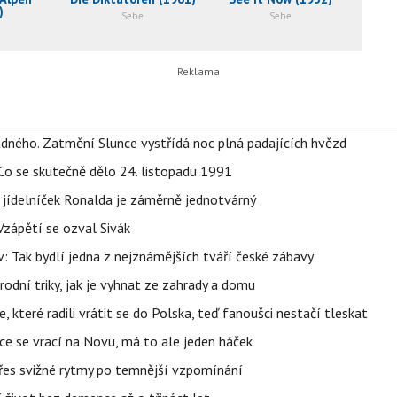
)
Sebe
Sebe
ného. Zatmění Slunce vystřídá noc plná padajících hvězd
Co se skutečně dělo 24. listopadu 1991
 jídelníček Ronalda je záměrně jednotvárný
Vzápětí se ozval Sivák
 Tak bydlí jedna z nejznámějších tváří české zábavy
rodní triky, jak je vyhnat ze zahrady a domu
 které radili vrátit se do Polska, teď fanoušci nestačí tleskat
ace se vrací na Novu, má to ale jeden háček
 přes svižné rytmy po temnější vzpomínání