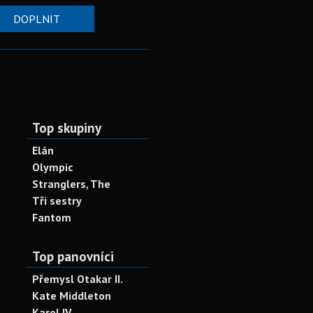
DOPLNIT
Top skupiny
Elán
Olympic
Stranglers, The
Tři sestry
Fantom
Top panovníci
Přemysl Otakar II.
Kate Middleton
Karel IV.