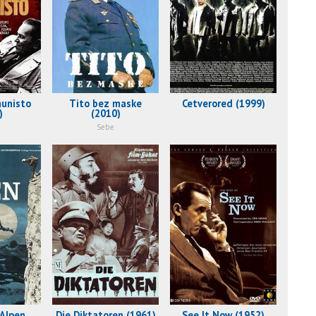
unisto
Tito bez maske
Cetverored (1999)
)
(2010)
Sebe
 Alpen
Die Diktatoren (1961)
See It Now (1952)