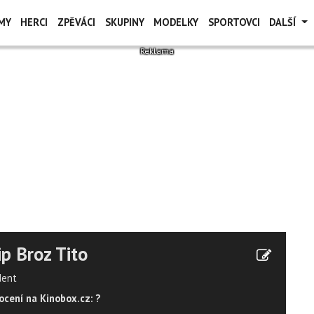
MY
HERCI
ZPĚVÁCI
SKUPINY
MODELKY
SPORTOVCI
DALŠÍ
ip Broz Tito
dent
cení na Kinobox.cz: ?