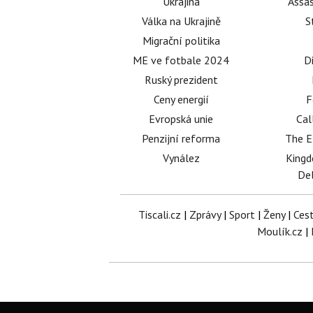
Ukrajina
Assas
Válka na Ukrajině
S
Migrační politika
ME ve fotbale 2024
D
Ruský prezident
Ceny energií
F
Evropská unie
Cal
Penzijní reforma
The E
Vynález
King
Del
Tiscali.cz
|
Zprávy
|
Sport
|
Ženy
|
Ces
Moulík.cz
|