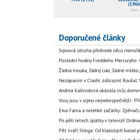
(1966
Sebe
Doporučené články
Srpnová obloha předvede něco mimořád
Poslední hodiny Freddieho Mercuryho: 
Žádná mouka, žádný cukr, žádné mléko,
Nezápasím v Clashi, zdůraznil Roušal. 
Andrea Kalivodová ukázala svůj domov:
Vosy jsou v srpnu nejnebezpečnější: Pří
Ewa Farna a nelehké začátky: Zpěvačce,
Po pěti letech zpátky v televizi! Ordin
Pět tváří Stinga: Od klasických balad