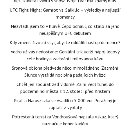
děti, kariéra i výhra v show Tvoje tvář má známý hlas
UFC Fight Night: Gamrot vs. Salkilld – výsledky a nejlepší
momenty
Nezvládl jsem to v hlavě. Čepo odhalil, co stálo za jeho
neúspěšným UFC debutem
Kdy změnit životní styl, abyste oddálili nástup demence?
Vedro už vás nedostane: Geniální trik udrží nápoj ledový
celé hodiny a zachrání i milovanou kávu
Srpnová obloha předvede něco mimořádného. Zatmění
Slunce vystřídá noc plná padajících hvězd
Chtěl jen zbourat zeď v domě. Za ní vedl tunel do
podzemního města z 12. století před Kristem
Pirát a Naruszczka se vsadili o 5 000 eur. Poražený je
zaplatí z výplaty
Potrestaná tenistka Vondroušová napsala vzkaz, který
naznačuje konec kariéry