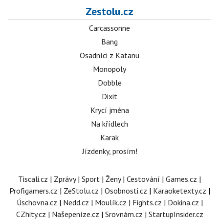
Zestolu.cz
Carcassonne
Bang
Osadníci z Katanu
Monopoly
Dobble
Dixit
Krycí jména
Na křídlech
Karak
Jízdenky, prosím!
Tiscali.cz
|
Zprávy
|
Sport
|
Ženy
|
Cestování
|
Games.cz
|
Profigamers.cz
|
ZeStolu.cz
|
Osobnosti.cz
|
Karaoketexty.cz
|
Úschovna.cz
|
Nedd.cz
|
Moulík.cz
|
Fights.cz
|
Dokina.cz
|
CZhity.cz
|
Našepeníze.cz
|
Srovnám.cz
|
StartupInsider.cz