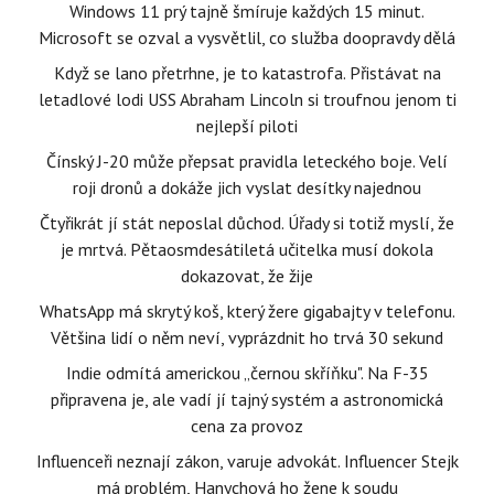
Windows 11 prý tajně šmíruje každých 15 minut.
Microsoft se ozval a vysvětlil, co služba doopravdy dělá
Když se lano přetrhne, je to katastrofa. Přistávat na
letadlové lodi USS Abraham Lincoln si troufnou jenom ti
nejlepší piloti
Čínský J-20 může přepsat pravidla leteckého boje. Velí
roji dronů a dokáže jich vyslat desítky najednou
Čtyřikrát jí stát neposlal důchod. Úřady si totiž myslí, že
je mrtvá. Pětaosmdesátiletá učitelka musí dokola
dokazovat, že žije
WhatsApp má skrytý koš, který žere gigabajty v telefonu.
Většina lidí o něm neví, vyprázdnit ho trvá 30 sekund
Indie odmítá americkou „černou skříňku". Na F-35
připravena je, ale vadí jí tajný systém a astronomická
cena za provoz
Influenceři neznají zákon, varuje advokát. Influencer Stejk
má problém, Hanychová ho žene k soudu